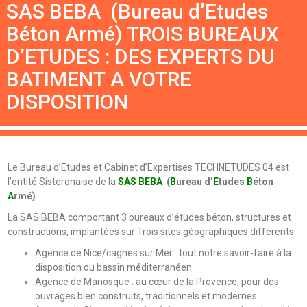
SAS BEBA (Bureau d’Etudes
Béton Armé) TROIS BUREAUX
D’ETUDES : DES EXPERTS DU
BATIMENT A VOTRE
DISPOSITION
Le Bureau d’Etudes et Cabinet d’Expertises TECHNETUDES 04 est
l’entité Sisteronaise de la
SAS BEBA
(
B
ureau d’
E
tudes
B
éton
A
rmé)
.
La SAS BEBA comportant 3 bureaux d’études béton, structures et
constructions, implantées sur Trois sites géographiques différents :
Agence de Nice/cagnes sur Mer : tout notre savoir-faire à la
disposition du bassin méditerranéen
Agence de Manosque : au cœur de la Provence, pour des
ouvrages bien construits, traditionnels et modernes.