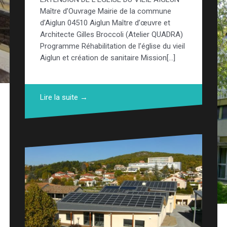
Maître d’Ouvrage Mairie de la commune
d’Aiglun 04510 Aiglun Maître d’œuvre et
Architecte Gilles Broccoli (Atelier QUADRA)
Programme Réhabilitation de l’église du vieil
Aiglun et création de sanitaire Mission[…]
Lire la suite →