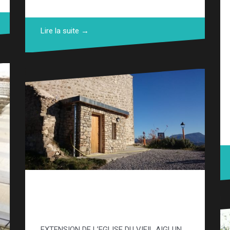
Lire la suite →
Réhabilitation église du
vieil Aiglun
EXTENSION DE L’EGLISE DU VIEIL AIGLUN