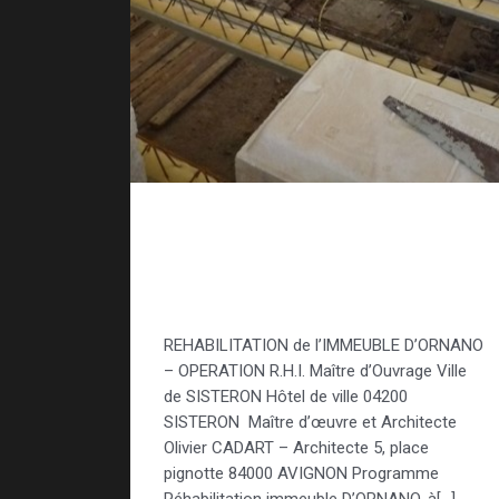
Réhabilitation d’un
immeuble dans le
centre de Sisteron
REHABILITATION de l’IMMEUBLE D’ORNANO
– OPERATION R.H.I. Maître d’Ouvrage Ville
de SISTERON Hôtel de ville 04200
SISTERON Maître d’œuvre et Architecte
Olivier CADART – Architecte 5, place
pignotte 84000 AVIGNON Programme
Réhabilitation immeuble D’ORNANO, à[…]