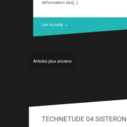
déformation des[…]
Lire la suite →
Articles plus anciens
N
a
v
i
g
a
TECHNETUDE 04 SISTERON
t